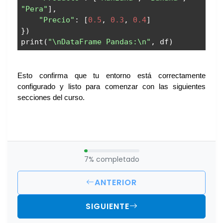
"Pera"
],
"Precio"
: [
0.5
,
0.3
,
0.4
]
})
print(
"\nDataFrame Pandas:\n"
, df)
Esto confirma que tu entorno está correctamente
configurado y listo para comenzar con las siguientes
secciones del curso.
7% completado
ANTERIOR
SIGUIENTE