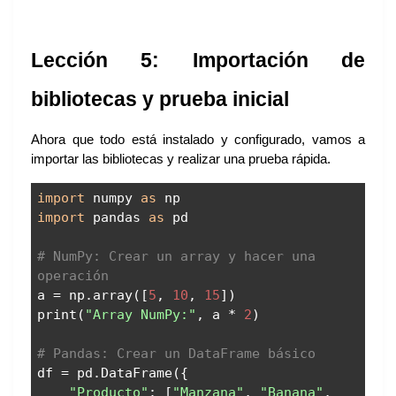
Lección 5: Importación de
bibliotecas y prueba inicial
Ahora que todo está instalado y configurado, vamos a
importar las bibliotecas y realizar una prueba rápida.
import
numpy
as
np
import
pandas
as
pd
# NumPy: Crear un array y hacer una
operación
a = np.array([
5
,
10
,
15
])
print(
"Array NumPy:"
, a *
2
)
# Pandas: Crear un DataFrame básico
df = pd.DataFrame({
"Producto"
: [
"Manzana"
,
"Banana"
,