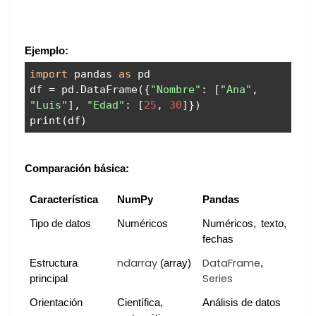
Ejemplo:
import
pandas
as
pd
df = pd.DataFrame({
"Nombre"
: [
"Ana"
,
"Luis"
],
"Edad"
: [
25
,
30
]})
print(df)
Comparación básica:
Característica
NumPy
Pandas
Tipo de datos
Numéricos
Numéricos, texto,
fechas
ndarray
DataFrame
Estructura
(array)
,
Series
principal
Orientación
Científica,
Análisis de datos