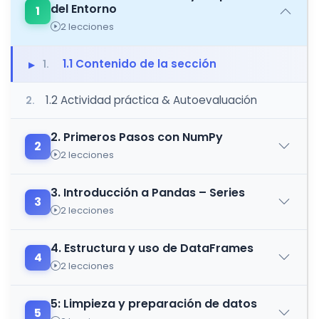
del Entorno
1
2 lecciones
1.1 Contenido de la sección
1.
1.2 Actividad práctica & Autoevaluación
2.
2. Primeros Pasos con NumPy
2
2 lecciones
3. Introducción a Pandas – Series
3
2 lecciones
4. Estructura y uso de DataFrames
4
2 lecciones
5: Limpieza y preparación de datos
5