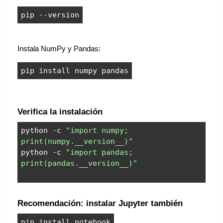
pip --version
Instala NumPy y Pandas:
pip install numpy pandas
Verifica la instalación
python -c
"import numpy;
print(numpy.__version__)"
python -c
"import pandas;
print(pandas.__version__)"
Recomendación: instalar Jupyter también
pip install notebook