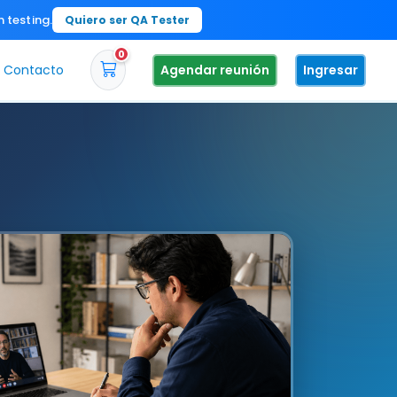
n testing.
Quiero ser QA Tester
0
Contacto
Agendar reunión
Ingresar