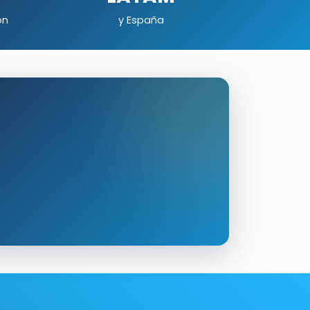
ón
y España