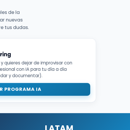
les de la
ar nuevas
re tus dudas.
ring
 y quieres dejar de improvisar con
sional con IA para tu día a día
alidar y documentar).
R PROGRAMA IA
LATAM