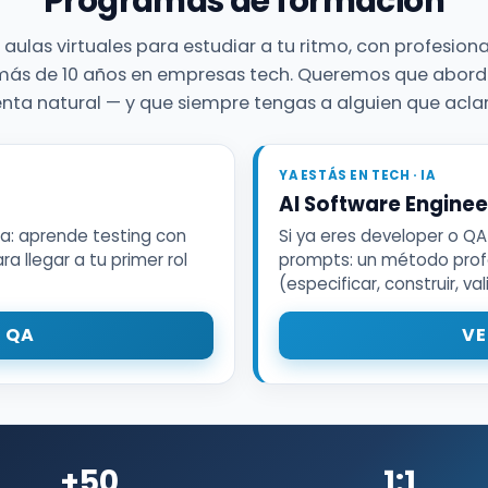
Programas de formación
 aulas virtuales para estudiar a tu ritmo, con profesiona
más de 10 años en empresas tech. Queremos que abord
enta natural — y que siempre tengas a alguien que acla
YA ESTÁS EN TECH · IA
AI Software Enginee
ea: aprende testing con
Si ya eres developer o QA
a llegar a tu primer rol
prompts: un método profe
(especificar, construir, v
 QA
VE
+50
1:1