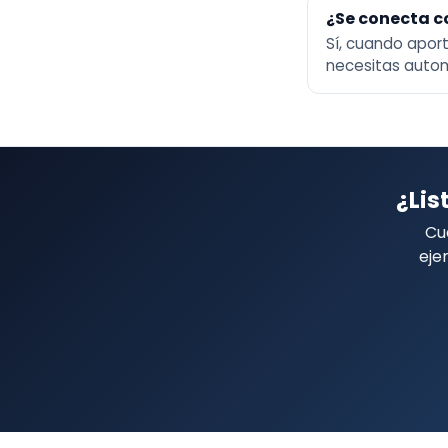
¿Se conecta c
Sí, cuando aport
necesitas autom
¿Lis
Cu
eje