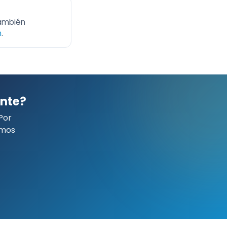
también
n
.
ente?
Por
emos