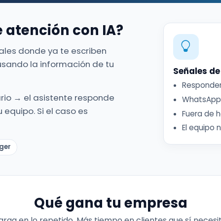
e atención con IA?
nales donde ya te escriben
usando la información de tu
Señales de
Responden
ario → el asistente responde
WhatsApp 
 equipo. Si el caso es
Fuera de h
El equipo 
ger
Qué gana tu empresa
rga en lo repetido. Más tiempo en clientes que sí necesi