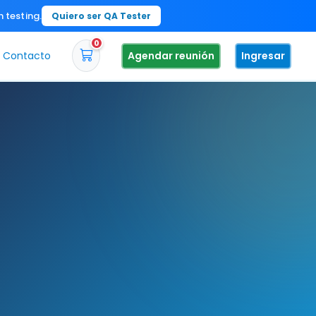
n testing.
Quiero ser QA Tester
0
Contacto
Agendar reunión
Ingresar