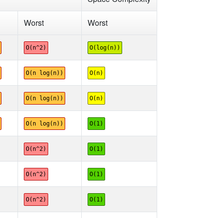
Worst
Worst
O(n^2)
O(log(n))
O(n log(n))
O(n)
O(n log(n))
O(n)
O(n log(n))
O(1)
O(n^2)
O(1)
O(n^2)
O(1)
O(n^2)
O(1)