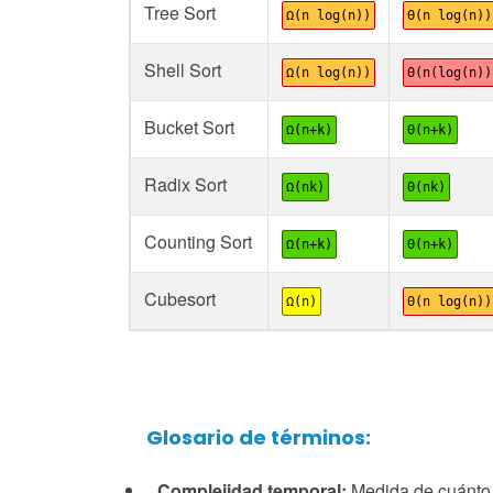
Tree Sort
Ω(n log(n))
Θ(n log(n))
Shell Sort
Ω(n log(n))
Θ(n(log(n))
Bucket Sort
Ω(n+k)
Θ(n+k)
Radix Sort
Ω(nk)
Θ(nk)
Counting Sort
Ω(n+k)
Θ(n+k)
Cubesort
Ω(n)
Θ(n log(n))
Glosario de términos:
Complejidad temporal:
Medida de cuánto t