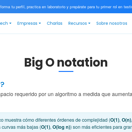
 forma tu perfil, practica en laboratorio y prepárate para tu primer rol en testi
Tech
Empresas
Charlas
Recursos
Sobre nosotros
Big O notation
O?
spacio requerido por un algoritmo a medida que aumenta
co muestra cómo diferentes órdenes de complejidad (
O(1)
,
O(n)
s curvas más bajas (
O(1)
,
O(log n)
) son más eficientes para gr