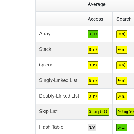
Average
Access
Search
Array
Θ(1)
Θ(n)
Stack
Θ(n)
Θ(n)
Queue
Θ(n)
Θ(n)
Singly-Linked List
Θ(n)
Θ(n)
Doubly-Linked List
Θ(n)
Θ(n)
Skip List
Θ(log(n))
Θ(log(n
Hash Table
N/A
Θ(1)