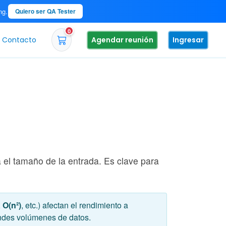
ng.
Quiero ser QA Tester
0
Contacto
Agendar reunión
Ingresar
 el tamaño de la entrada. Es clave para
,
O(n²)
, etc.) afectan el rendimiento a
andes volúmenes de datos.