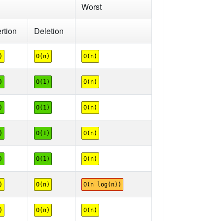
Worst
ertion
Deletion
)
O(n)
O(n)
)
O(1)
O(n)
)
O(1)
O(n)
)
O(1)
O(n)
)
O(1)
O(n)
)
O(n)
O(n log(n))
)
O(n)
O(n)