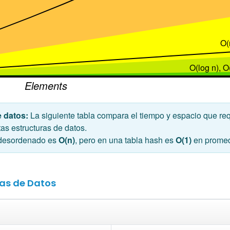
O(
O(log n), O
Elements
 datos:
La siguiente tabla compara el tiempo y espacio que req
tas estructuras de datos.
 desordenado es
O(n)
, pero en una tabla hash es
O(1)
en promed
as de Datos