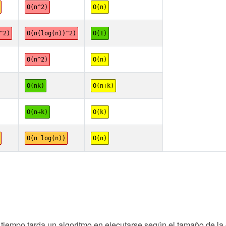
O(n^2)
O(n)
^2)
O(n(log(n))^2)
O(1)
O(n^2)
O(n)
O(nk)
O(n+k)
O(n+k)
O(k)
O(n log(n))
O(n)
iempo tarda un algoritmo en ejecutarse según el tamaño de la 