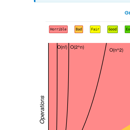
G
Horrible
Bad
Fair
Good
Ex
O(n!)
O(2^n)
O(n^2)
Operations