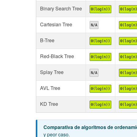
Binary Search Tree
Θ(log(n))
Θ(log(n
Cartesian Tree
N/A
Θ(log(n
B-Tree
Θ(log(n))
Θ(log(n
Red-Black Tree
Θ(log(n))
Θ(log(n
Splay Tree
N/A
Θ(log(n
AVL Tree
Θ(log(n))
Θ(log(n
KD Tree
Θ(log(n))
Θ(log(n
Comparativa de algoritmos de ordenami
y peor caso.