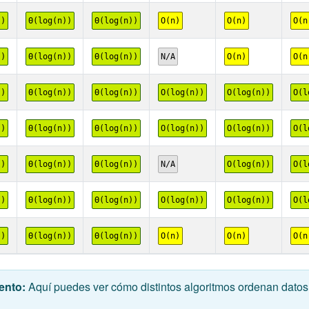
))
Θ(log(n))
Θ(log(n))
O(n)
O(n)
O(n
))
Θ(log(n))
Θ(log(n))
N/A
O(n)
O(n
))
Θ(log(n))
Θ(log(n))
O(log(n))
O(log(n))
O(l
))
Θ(log(n))
Θ(log(n))
O(log(n))
O(log(n))
O(l
))
Θ(log(n))
Θ(log(n))
N/A
O(log(n))
O(l
))
Θ(log(n))
Θ(log(n))
O(log(n))
O(log(n))
O(l
))
Θ(log(n))
Θ(log(n))
O(n)
O(n)
O(n
ento:
Aquí puedes ver cómo distintos algoritmos ordenan datos 