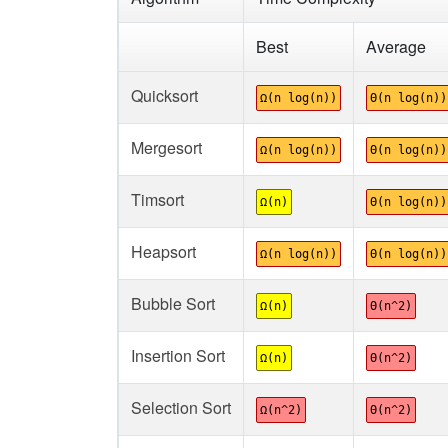
Best
Average
Quicksort
Ω(n log(n))
Θ(n log(n))
Mergesort
Ω(n log(n))
Θ(n log(n))
Timsort
Ω(n)
Θ(n log(n))
Heapsort
Ω(n log(n))
Θ(n log(n))
Bubble Sort
Ω(n)
Θ(n^2)
Insertion Sort
Ω(n)
Θ(n^2)
Selection Sort
Ω(n^2)
Θ(n^2)