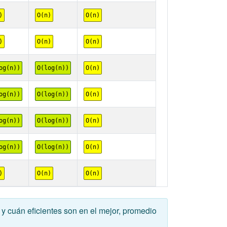
)
O(n)
O(n)
)
O(n)
O(n)
og(n))
O(log(n))
O(n)
og(n))
O(log(n))
O(n)
og(n))
O(log(n))
O(n)
og(n))
O(log(n))
O(n)
)
O(n)
O(n)
y cuán eficientes son en el mejor, promedio