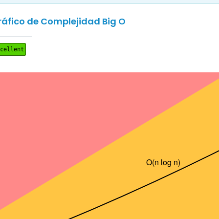
ráfico de Complejidad Big O
cellent
O(n log n)