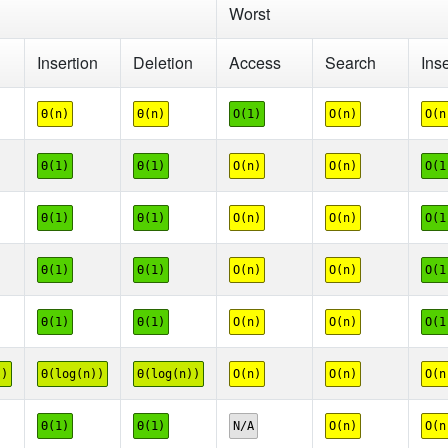
Worst
Insertion
Deletion
Access
Search
Ins
Θ(n)
Θ(n)
O(1)
O(n)
O(n
Θ(1)
Θ(1)
O(n)
O(n)
O(1
Θ(1)
Θ(1)
O(n)
O(n)
O(1
Θ(1)
Θ(1)
O(n)
O(n)
O(1
Θ(1)
Θ(1)
O(n)
O(n)
O(1
))
Θ(log(n))
Θ(log(n))
O(n)
O(n)
O(n
Θ(1)
Θ(1)
N/A
O(n)
O(n