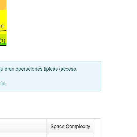
n)
(1)
uieren operaciones típicas (acceso,
io.
Space Complexity