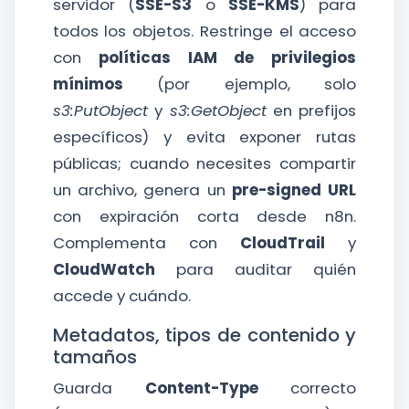
servidor (
SSE-S3
o
SSE-KMS
) para
todos los objetos. Restringe el acceso
con
políticas IAM de privilegios
mínimos
(por ejemplo, solo
s3:PutObject
y
s3:GetObject
en prefijos
específicos) y evita exponer rutas
públicas; cuando necesites compartir
un archivo, genera un
pre-signed URL
con expiración corta desde n8n.
Complementa con
CloudTrail
y
CloudWatch
para auditar quién
accede y cuándo.
Metadatos, tipos de contenido y
tamaños
Guarda
Content-Type
correcto