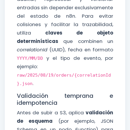
entradas sin depender exclusivamente
del estado de n8n. Para evitar
colisiones y facilitar la trazabilidad,
utiliza
claves de objeto
determinísticas
que combinen un
correlationId
(UUID), fecha en formato
y el tipo de evento, por
YYYY/MM/DD
ejemplo:
raw/2025/08/19/orders/{correlationId
.
}.json
Validación temprana e
idempotencia
Antes de subir a S3, aplica
validación
de esquema
(por ejemplo, JSON
Schema en un nodo
Function
) para