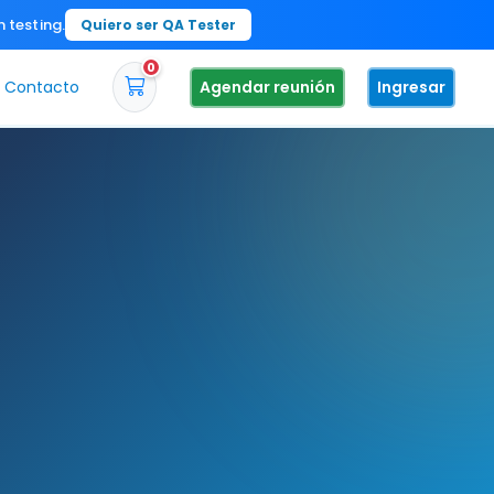
n testing.
Quiero ser QA Tester
0
Contacto
Agendar reunión
Ingresar