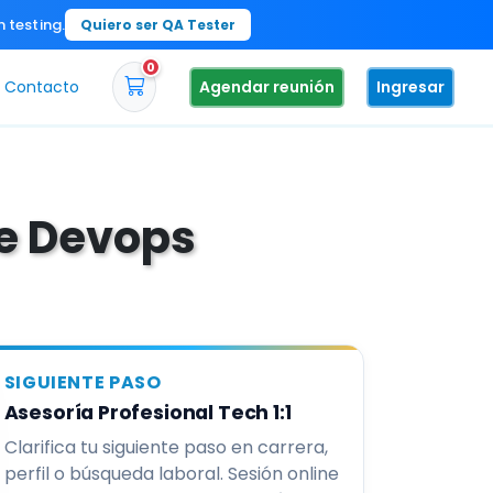
n testing.
Quiero ser QA Tester
0
Contacto
Agendar reunión
Ingresar
de Devops
SIGUIENTE PASO
Asesoría Profesional Tech 1:1
Clarifica tu siguiente paso en carrera,
perfil o búsqueda laboral. Sesión online