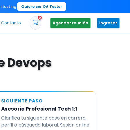
n testing.
Quiero ser QA Tester
0
Contacto
Agendar reunión
Ingresar
de Devops
SIGUIENTE PASO
Asesoría Profesional Tech 1:1
Clarifica tu siguiente paso en carrera,
perfil o búsqueda laboral. Sesión online