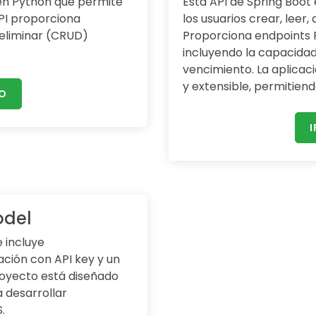
 en Python que permite
Esta API de Spring Boot
PI proporciona
los usuarios crear, leer,
y eliminar (CRUD)
Proporciona endpoints R
incluyendo la capacidad
vencimiento. La aplicaci
y extensible, permitiend
IO
I
odel
 incluye
ción con API key y un
oyecto está diseñado
 desarrollar
.