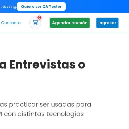
n testing.
Quiero ser QA Tester
0
Contacto
Agendar reunión
Ingresar
a Entrevistas o
as practicar ser usadas para
 con distintas tecnologías