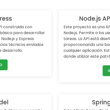
ress
Node.js A
PI construida con
Este proyecto es una AP
básica para desarrollar
Node.js. Permite a los us
 Node.js y Express.
tareas. La API está diseñ
cios técnicos enviados
proporcionando una bas
 desarrollo.
cualquier aplicación. E
donde utilizar este pat
IO
I
del
Sprin