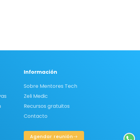
Información
Sobre Mentores Tech
vas
Zeli Medic
n
Recursos gratuitos
Contacto
Agendar reunión