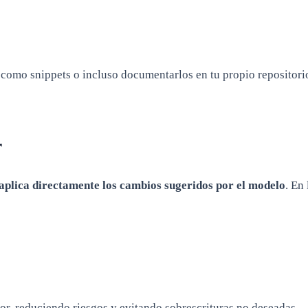
omo snippets o incluso documentarlos en tu propio repositori
r
aplica directamente los cambios sugeridos por el modelo
. En
dor, reduciendo riesgos y evitando sobrescrituras no deseadas.