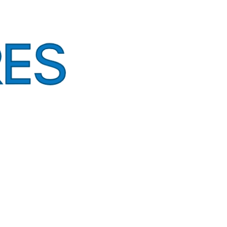
er
: forma tu perfil, practica en laboratorio y prepárate para tu primer rol en testing