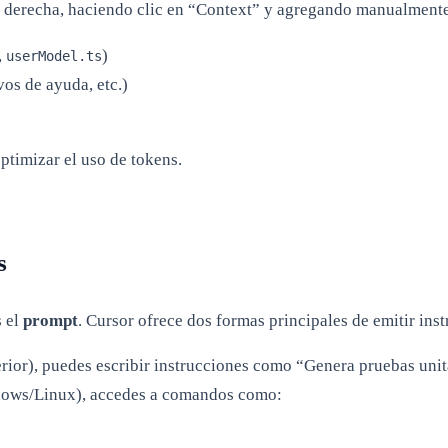
al derecha, haciendo clic en “Context” y agregando manualment
,
)
userModel.ts
os de ayuda, etc.)
ptimizar el uso de tokens.
s
s el
prompt
. Cursor ofrece dos formas principales de emitir ins
rior), puedes escribir instrucciones como “Genera pruebas unita
ows/Linux), accedes a comandos como: