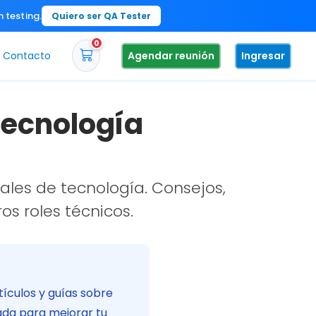
n testing.
Quiero ser QA Tester
0
Contacto
Agendar reunión
Ingresar
Tecnología
ales de tecnología. Consejos,
os roles técnicos.
tículos y guías sobre
ada para mejorar tu