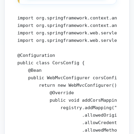
import org.springframework.context.annotatio
import org.springframework.context.annotatio
import org.springframework.web.servlet.conf
import org.springframework.web.servlet.conf
@Configuration

public class CorsConfig {

    @Bean

    public WebMvcConfigurer corsConfigurer()
        return new WebMvcConfigurer() {

            @Override

            public void addCorsMappings(Cors
                registry.addMapping("/api/**
                        .allowedOrigins("htt
                        .allowCredentials(tr
                        .allowedMethods("GE