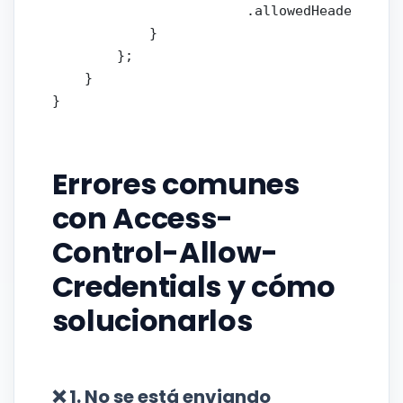
                        .allowedHeaders("Au
            }

        };

    }

Errores comunes
con Access-
Control-Allow-
Credentials y cómo
solucionarlos
❌ 1. No se está enviando