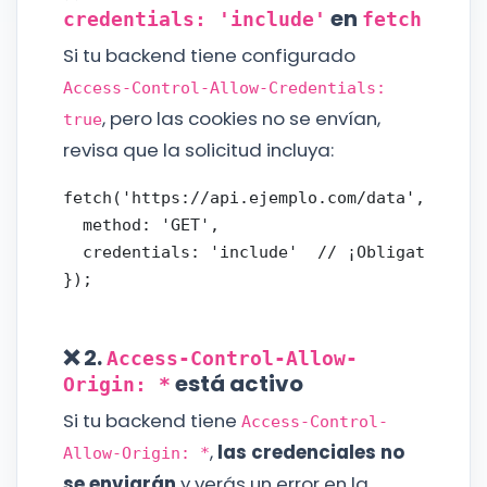
en
credentials: 'include'
fetch
Si tu backend tiene configurado
Access-Control-Allow-Credentials:
, pero las cookies no se envían,
true
revisa que la solicitud incluya:
fetch('https://api.ejemplo.com/data', {

  method: 'GET',

  credentials: 'include'  // ¡Obligatorio si
❌ 2.
Access-Control-Allow-
está activo
Origin: *
Si tu backend tiene
Access-Control-
,
las credenciales no
Allow-Origin: *
se enviarán
y verás un error en la