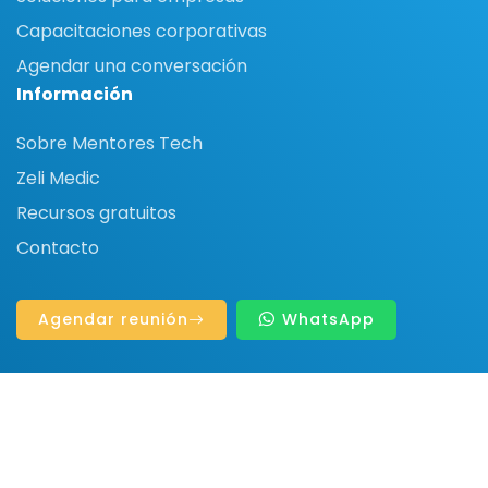
Capacitaciones corporativas
Agendar una conversación
Información
Sobre Mentores Tech
Zeli Medic
Recursos gratuitos
Contacto
Agendar reunión
WhatsApp