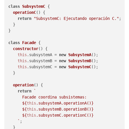
class
SubsystemC
 {

operationC
(
) {

return
"SubsystemC: Ejecutando operación C."
;

  }

}

class
Facade
 {

constructor
(
) {

this
.
subsystemA
 = 
new
SubsystemA
();

this
.
subsystemB
 = 
new
SubsystemB
();

this
.
subsystemC
 = 
new
SubsystemC
();

  }

operation
(
) {

return
`

      Facade coordina subsistemas:

${
this
.subsystemA.operationA()}
${
this
.subsystemB.operationB()}
${
this
.subsystemC.operationC()}
    `
;

  }
