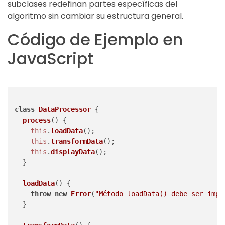
subclases redefinan partes específicas del
algoritmo sin cambiar su estructura general.
Código de Ejemplo en
JavaScript
class
DataProcessor
 {

process
(
) {

this
.
loadData
();

this
.
transformData
();

this
.
displayData
();

  }

loadData
(
) {

throw
new
Error
(
"Método loadData() debe ser impl
  }
