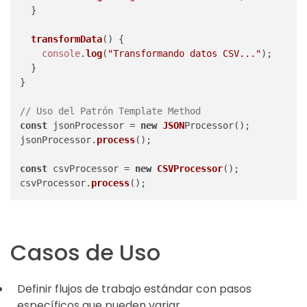
  }

transformData
(
) {

console
.
log
(
"Transformando datos CSV..."
);

  }

}

// Uso del Patrón Template Method
const
 jsonProcessor = 
new
JSON
Processor();

jsonProcessor.
process
();

const
 csvProcessor = 
new
CSVProcessor
();

csvProcessor.
process
Casos de Uso
Definir flujos de trabajo estándar con pasos
específicos que pueden variar.