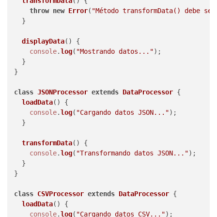
transformData
(
) {

throw
new
Error
(
"Método transformData() debe ser
  }

displayData
(
) {

console
.
log
(
"Mostrando datos..."
);

  }

}

class
JSONProcessor
extends
DataProcessor
 {

loadData
(
) {

console
.
log
(
"Cargando datos JSON..."
);

  }

transformData
(
) {

console
.
log
(
"Transformando datos JSON..."
);

  }

}

class
CSVProcessor
extends
DataProcessor
 {

loadData
(
) {

console
.
log
(
"Cargando datos CSV..."
);
